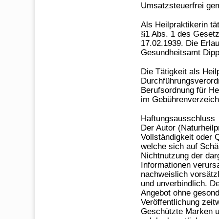
Umsatzsteuerfrei ge
Als Heilpraktikerin 
§1 Abs. 1 des Gesetz
17.02.1939. Die Erla
Gesundheitsamt Dippo
Die Tätigkeit als Hei
Durchführungsverordn
Berufsordnung für He
im Gebührenverzeichni
Haftungsausschluss
Der Autor (Naturheilp
Vollständigkeit oder 
welche sich auf Schäd
Nichtnutzung der dar
Informationen verurs
nachweislich vorsätzl
und unverbindlich. De
Angebot ohne gesonde
Veröffentlichung zeit
Geschützte Marken un