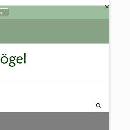
den
ögel