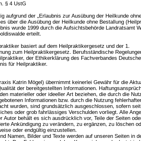
m. § 4 UstG
tätig aufgrund der „Erlaubnis zur Ausübung der Heilkunde oh
es über die Ausübung der Heilkunde ohne Bestallung (Heilp
ubnis wurde 1999 durch die Aufsichtsbehörde Landratsamt We
ldiswalde erteilt.
lpraktiker basiert auf dem Heilpraktikergesetz und der 1.
ung zum Heilpraktikergesetz. Berufsständische Regelungen 
ilpraktiker, der Ethikerklärung des Fachverbandes Deutscher
s für Heilpraktiker.
raxis Katrin Mögel) übernimmt keinerlei Gewähr für die Aktual
Qualität der bereitgestellten Informationen. Haftungsansprüc
en materieller oder ideeller Art beziehen, die durch die Nu
gebotenen Informationen bzw. durch die Nutzung fehlerhafter
acht wurden, sind grundsätzlich ausgeschlossen, sofern sei
iches oder grob fahrlässiges Verschulden vorliegt. Alle Ange
r Autor behält es sich ausdrücklich vor, Teile der Seiten od
rte Ankündigung zu verändern, zu ergänzen, zu löschen od
weise oder endgültig einzustellen.
d Namen, Bilder und Texte werden auf unseren Seiten in de