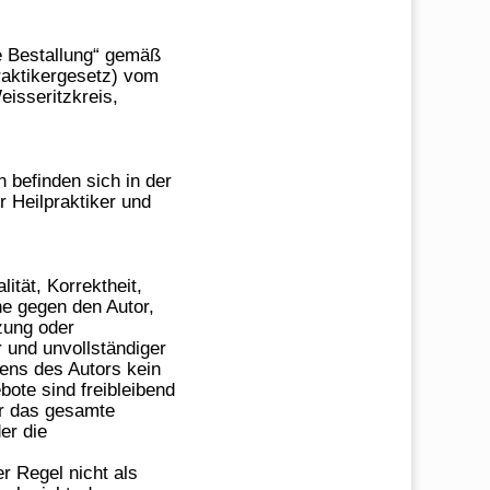
ne Bestallung“ gemäß
raktikergesetz) vom
isseritzkreis,
befinden sich in der
 Heilpraktiker und
ität, Korrektheit,
he gegen den Autor,
tzung oder
 und unvollständiger
tens des Autors kein
bote sind freibleibend
er das gesamte
er die
r Regel nicht als